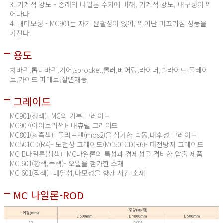
3. 기계적 강도 - 종래의 나일론 수지에 비해, 기계적 강도, 내구성이 뛰
어나다.
4. 내마모성 - MC901는 자기 윤활성이 있어, 뛰어난 미끄러짐 성능을
가진다.
용도
차바퀴,톱니바퀴,기어,sprocket,롤러,베어링,라이너,슬라이드 플레이
트,가이드 파레트,절연재등
그레이드
MC901(청색)- MC의 기본 그레이드
MC907(아이보리색)- 내츄럴 그레이드
MC801(회흑색)- 몰리브덴(mos2)을 첨가한 습동,내후성 그레이드
MC501CD(R4)- 도전성 그레이드(MC501CD(R6)- 대전방지 그레이드
MC-E나일론(청색)- MC나일론의 특성과 경제성을 겸비한 압출 제품
MC 601(황색,녹색)- 오일을 첨가한 소재
MC 601(적색)- 내열성,마모성을 향상 시킨 소재
MC 나일론-ROD