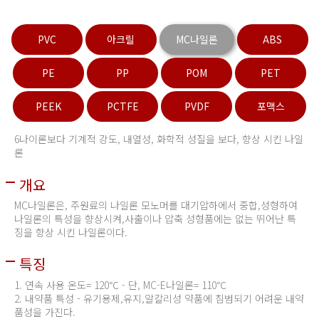
PVC
아크릴
MC나일론
ABS
PE
PP
POM
PET
PEEK
PCTFE
PVDF
포맥스
6나이론보다 기계적 강도, 내열성, 화학적 성질을 보다, 향상 시킨 나일
론
개요
MC나일론은, 주원료의 나일론 모노머를 대기압하에서 중합,성형하여
나일론의 특성을 향상시켜,사출이나 압축 성형품에는 없는 뛰어난 특
징을 향상 시킨 나일론이다.
특징
1. 연속 사용 온도= 120℃ - 단, MC-E나일론= 110℃
2. 내약품 특성 - 유기용제,유지,알칼리성 약품에 침범되기 어려운 내약
품성을 가진다.